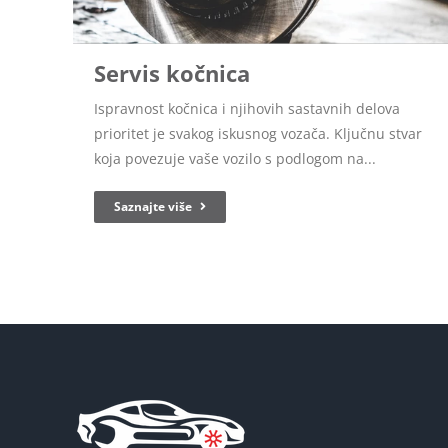
Servis kočnica
Ispravnost kočnica i njihovih sastavnih delova
prioritet je svakog iskusnog vozača. Ključnu stvar
koja povezuje vaše vozilo s podlogom na...
Saznajte više