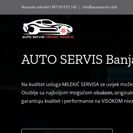
Skip
Nazovite odmah!+387 65 673 145
|
info@autoservis.club
to
content
AUTO SERVIS Banja
Na kvalitet usluga MILEKIĆ SERVISA se uvijek možet
Osoblje sa najboljom mogućom obukom, originalni dij
garantuju kvalitet i performanse na VISOKOM nivo