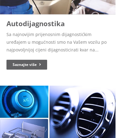
Autodijagnostika
Sa najnovijim prijenosnim dijagnostićkim
uređajem u mogućnosti smo na Vašem vozilu po
najpovoljnijoj cijeni dijagnosticirati kvar na...
Saznajte više