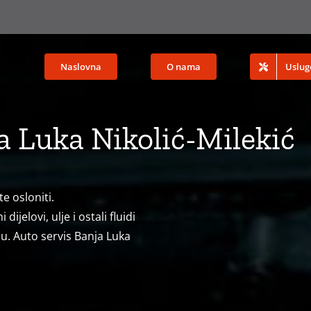
Naslovna
O nama
Uslug
 Luka Nikolić-Milekić
e osloniti.
elovi, ulje i ostali fluidi
u. Auto servis Banja Luka