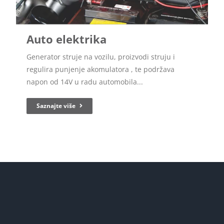
Auto elektrika
Generator struje na vozilu, proizvodi struju i
regulira punjenje akomulatora , te podržava
napon od 14V u radu automobila...
Saznajte više