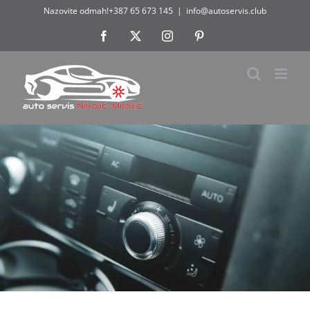
Skip
Nazovite odmah!+387 65 673 145
|
info@autoservis.club
to
Facebook
X
Instagram
Pinterest
content